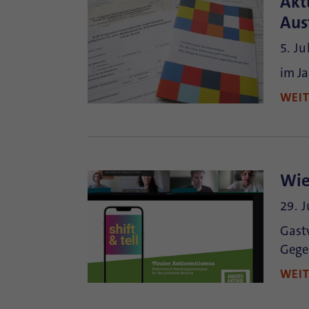
Akt
Aus
5. Ju
im Ja
WEI
Wie
29. 
Gast
Gege
WEI