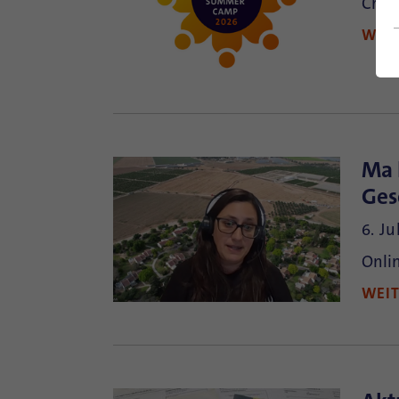
Crea
WEI
Ma 
Ges
6. Ju
Onli
WEI