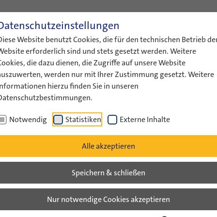
Datenschutzeinstellungen
ENGLISH
LEICHTE SPRACHE
GEBÄRDENS
Diese Website benutzt Cookies, die für den technischen Betrieb de
ÜBER UNS
AKTUELLES
FÖRDERUNG
AUSTAUS
Website erforderlich sind und stets gesetzt werden. Weitere
Cookies, die dazu dienen, die Zugriffe auf unsere Website
auszuwerten, werden nur mit Ihrer Zustimmung gesetzt. Weitere
Informationen hierzu finden Sie in unseren
Datenschutzbestimmungen.
Notwendig
Statistiken
Externe Inhalte
Alle akzeptieren
Speichern & schließen
man-Israeli Summer Camp 2026
Nur notwendige Cookies akzeptieren
August 2026