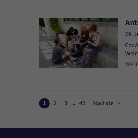
Ant
29. 
ConAc
Weim
WEI
1
2
3
…
42
Nächste