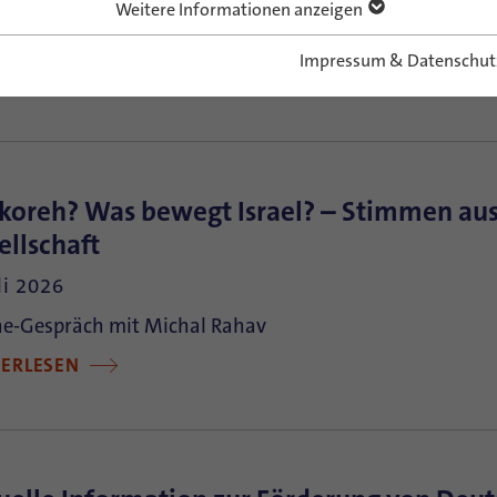
ting Hope & Building Future
Weitere Informationen anzeigen
TERLESEN
Impressum & Datenschut
koreh? Was bewegt Israel? – Stimmen aus
ellschaft
li 2026
ne-Gespräch mit Michal Rahav
TERLESEN