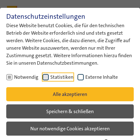
Zum Inhalt
Zum Hauptmenü
Zum Metamenü
Zum Fußleisten-Menü
Zu den Kontaktdaten
Datenschutzeinstellungen
Suche
Diese Website benutzt Cookies, die für den technischen
Betrieb der Website erforderlich sind und stets gesetzt
werden. Weitere Cookies, die dazu dienen, die Zugriffe auf
ConAct
Aktuelles
ConAct-News
unsere Website auszuwerten, werden nur mit Ihrer
Zustimmung gesetzt. Weitere Informationen hierzu finden
ConAct-News
Sie in unseren Datenschutzbestimmungen.
Notwendig
Statistiken
Externe Inhalte
Alle akzeptieren
Speichern & schließen
Nur notwendige Cookies akzeptieren