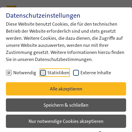
Zum Inhalt
Zum Hauptmenü
Zum Metamenü
Zum Fußleisten-Menü
Zu den Kontaktdaten
Datenschutzeinstellungen
Suche
Diese Website benutzt Cookies, die für den technischen
Betrieb der Website erforderlich sind und stets gesetzt
werden. Weitere Cookies, die dazu dienen, die Zugriffe auf
ConAct
Aktuelles
ConAct-News
unsere Website auszuwerten, werden nur mit Ihrer
Zustimmung gesetzt. Weitere Informationen hierzu finden
ConAct-News
Sie in unseren Datenschutzbestimmungen.
Notwendig
Statistiken
Externe Inhalte
Alle akzeptieren
Speichern & schließen
Nur notwendige Cookies akzeptieren