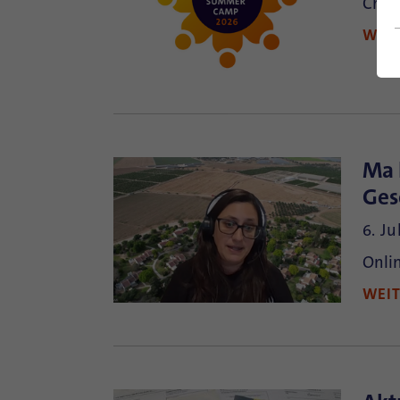
Crea
WEI
Ma 
Ges
6. Ju
Onli
WEI