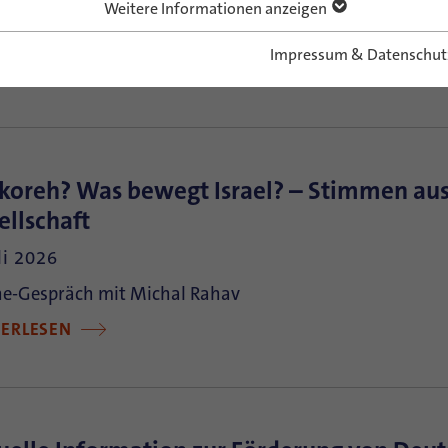
ting Hope & Building Future
Weitere Informationen anzeigen
TERLESEN
Impressum & Datenschut
koreh? Was bewegt Israel? – Stimmen aus
ellschaft
li 2026
ne-Gespräch mit Michal Rahav
TERLESEN