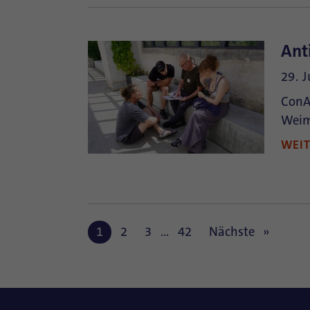
Ant
29. 
ConAc
Weim
WEI
1
2
3
…
42
Nächste