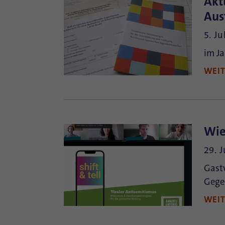
Akt
Aus
5. Ju
im Ja
WEI
Wie
29. 
Gast
Gege
WEI