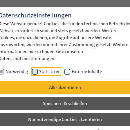
Datenschutzeinstellungen
ENGLISH
LEICHTE SPRACHE
GEBÄRDENS
Diese Website benutzt Cookies, die für den technischen Betrieb de
ÜBER UNS
AKTUELLES
FÖRDERUNG
AUSTAUS
Website erforderlich sind und stets gesetzt werden. Weitere
Cookies, die dazu dienen, die Zugriffe auf unsere Website
auszuwerten, werden nur mit Ihrer Zustimmung gesetzt. Weitere
Informationen hierzu finden Sie in unseren
Datenschutzbestimmungen.
Notwendig
Statistiken
Externe Inhalte
Alle akzeptieren
Speichern & schließen
man-Israeli Summer Camp 2026
Nur notwendige Cookies akzeptieren
August 2026