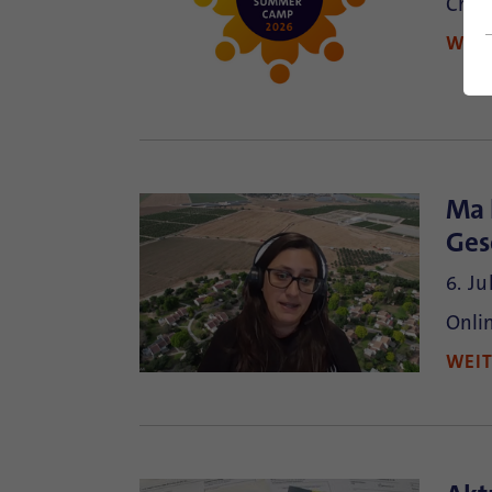
Crea
WEI
Ma 
Ges
6. Ju
Onli
WEI