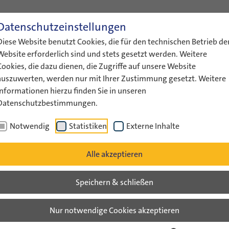
Datenschutzeinstellungen
ENGLISH
LEICHTE SPRACHE
GEBÄRDENS
Diese Website benutzt Cookies, die für den technischen Betrieb de
ÜBER UNS
AKTUELLES
FÖRDERUNG
AUSTAUS
Website erforderlich sind und stets gesetzt werden. Weitere
Cookies, die dazu dienen, die Zugriffe auf unsere Website
auszuwerten, werden nur mit Ihrer Zustimmung gesetzt. Weitere
Informationen hierzu finden Sie in unseren
Datenschutzbestimmungen.
Notwendig
Statistiken
Externe Inhalte
Alle akzeptieren
Speichern & schließen
man-Israeli Summer Camp 2026
Nur notwendige Cookies akzeptieren
August 2026