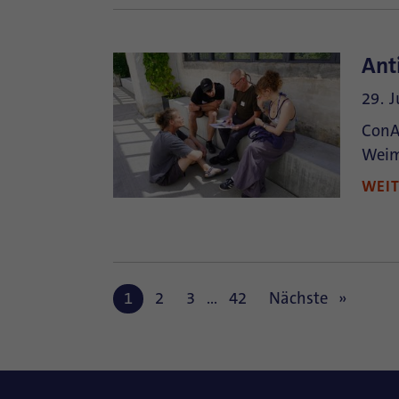
Ant
29. 
ConAc
Weim
WEI
1
2
3
…
42
Nächste