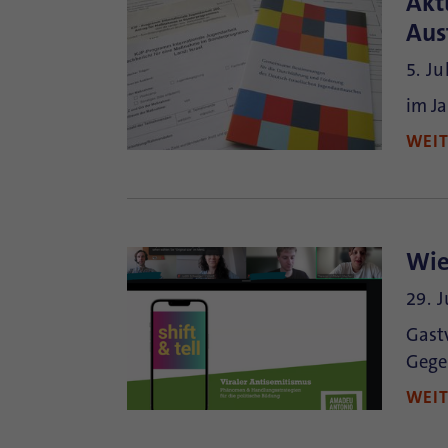
Akt
Aus
5. Ju
im Ja
WEI
Wie
29. 
Gast
Gege
WEI