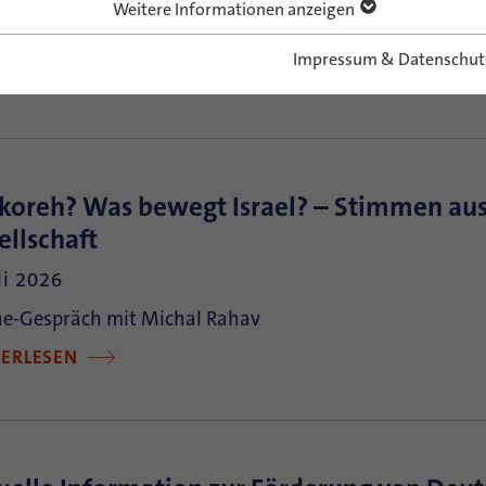
ting Hope & Building Future
Weitere Informationen anzeigen
TERLESEN
Impressum & Datenschut
koreh? Was bewegt Israel? – Stimmen aus
ellschaft
li 2026
ne-Gespräch mit Michal Rahav
TERLESEN