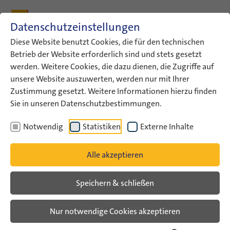
Zum Inhalt
Zum Hauptmenü
Zum Metamenü
Zum Fußleisten-Menü
Zu den Kontaktdaten
Datenschutzeinstellungen
Suche
Diese Website benutzt Cookies, die für den technischen
Betrieb der Website erforderlich sind und stets gesetzt
werden. Weitere Cookies, die dazu dienen, die Zugriffe auf
ConAct
Aktuelles
ConAct-News
unsere Website auszuwerten, werden nur mit Ihrer
Ein Sommer voller Erlebnisse
Zustimmung gesetzt. Weitere Informationen hierzu finden
Sie in unseren Datenschutzbestimmungen.
ConAct-News
Notwendig
Statistiken
Externe Inhalte
Ein Sommer voller Erlebnisse
Alle akzeptieren
Teilen Sie Ihre Begegnungserfahrungen
Speichern & schließen
und Sommerabenteuer auf MyGIX!
Nur notwendige Cookies akzeptieren
Der Sommer 2023 war wie immer eine besonders
beliebte Jahreszeit für den deutsch-israelischen